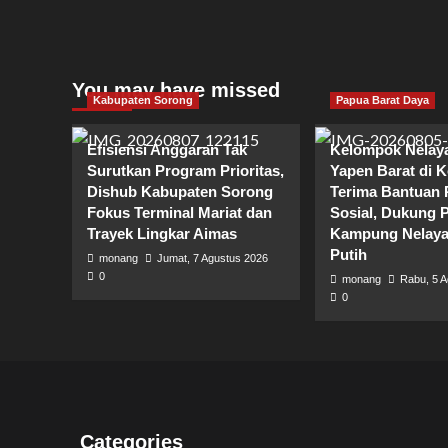
You may have missed
Kabupaten Sorong
Papua Barat Daya
Efisiensi Anggaran Tak
Kelompok Nelaya
Surutkan Program Prioritas,
Yapen Barat di 
Dishub Kabupaten Sorong
Terima Bantuan
Fokus Terminal Mariat dan
Sosial, Dukung 
Trayek Lingkar Aimas
Kampung Nelaya
Putih
monang
Jumat, 7 Agustus 2026
0
monang
Rabu, 5 
0
Categories