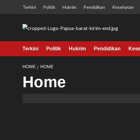
Skip
Terkini
Politik
Hukrim
Pendidikan
Kesehatan
to
content
Terkini
Politik
Hukrim
Pendidikan
Kese
HOME
HOME
Home