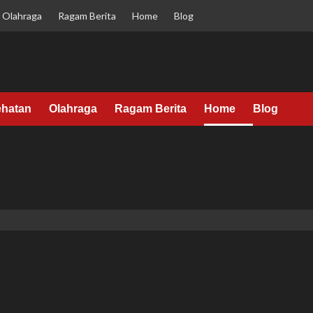
Olahraga
Ragam Berita
Home
Blog
hatan
Olahraga
Ragam Berita
Home
Blog