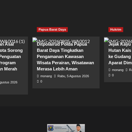
Papua Barat Daya
Hukrim
n Asal
Ditpolairud Polda Papua
Jejak Kayu
Kota Sorong
Barat Daya Tingkatkan
Hutan Kais
 Penguatan
Pengamanan Kawasan
ke Gudang
Program
Wisata Perairan, Wisatawan
Aparat Dim
n Merah
Merasa Lebih Aman
monang
R
0
monang
Rabu, 5 Agustus 2026
0
Agustus 2026