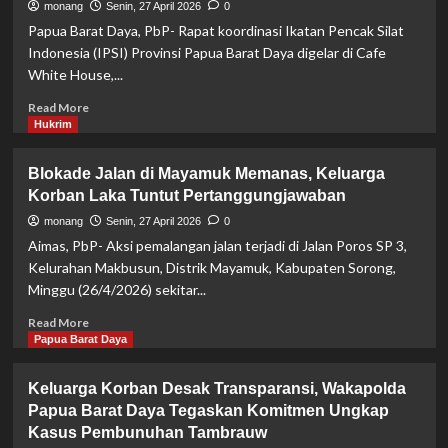
Daya
monang
Senin, 27 April 2026
0
Oknum
Musnahkan
Papua Barat Daya, PbP- Rapat koordinasi Ikatan Pencak Silat
Polri
8,2
Indonesia (IPSI) Provinsi Papua Barat Daya digelar di Cafe
Bersifat
Kg
White House,...
Personal,
Ganja,
Bukan
Tegaskan
Read
Read More
Institusi
Komitmen
more
Hukrim
Perang
about
Lawan
IPSI
Blokade Jalan di Mayamuk Memanas, Keluarga
Narkotika
Papua
Korban Laka Tuntut Pertanggungjawaban
Barat
Daya
monang
Senin, 27 April 2026
0
Tegas
Aimas, PbP- Aksi pemalangan jalan terjadi di Jalan Poros SP 3,
Sikapi
Kelurahan Makbusun, Distrik Mayamuk, Kabupaten Sorong,
Dualisme
Minggu (26/4/2026) sekitar...
PSHT,
Rakor
Read
Read More
di
more
Papua Barat Daya
Aimas
about
Hasilkan
Blokade
Keluarga Korban Desak Transparansi, Wakapolda
Keputusan
Jalan
Penting
Papua Barat Daya Tegaskan Komitmen Ungkap
di
Kasus Pembunuhan Tambrauw
Mayamuk