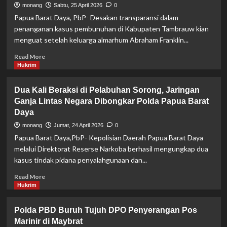
Memanas,
monang
Sabtu, 25 April 2026
0
Keluarga
Papua Barat Daya, PbP- Desakan transparansi dalam
Korban
penanganan kasus pembunuhan di Kabupaten Tambrauw kian
Laka
menguat setelah keluarga almarhum Abraham Franklin...
Tuntut
Pertanggungjawaban
Read
Read More
more
Hukrim
about
Keluarga
Dua Kali Beraksi di Pelabuhan Sorong, Jaringan
Korban
Ganja Lintas Negara Dibongkar Polda Papua Barat
Desak
Daya
Transparansi,
Wakapolda
monang
Jumat, 24 April 2026
0
Papua
Papua Barat Daya,PbP- Kepolisian Daerah Papua Barat Daya
Barat
melalui Direktorat Reserse Narkoba berhasil mengungkap dua
Daya
kasus tindak pidana penyalahgunaan dan...
Tegaskan
Komitmen
Read
Read More
Ungkap
more
Hukrim
Kasus
about
Pembunuhan
Dua
Tambrauw
Polda PBD Buruh Tujuh DPO Penyerangan Pos
Kali
Marinir di Maybrat
Beraksi