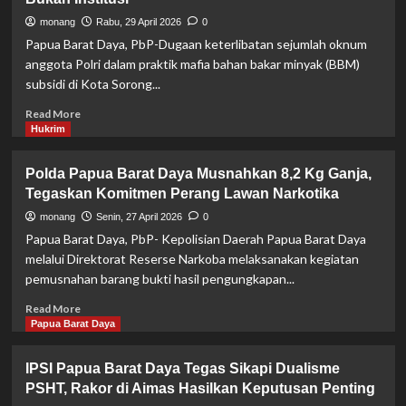
Harmoni
monang
Rabu, 29 April 2026
0
Toleransi
Papua Barat Daya, PbP-Dugaan keterlibatan sejumlah oknum
Umat
anggota Polri dalam praktik mafia bahan bakar minyak (BBM)
Beragama
subsidi di Kota Sorong...
Read
Read More
more
Hukrim
about
Wakapolda
Polda Papua Barat Daya Musnahkan 8,2 Kg Ganja,
PBD
Tegaskan Komitmen Perang Lawan Narkotika
Tegaskan
Soal
monang
Senin, 27 April 2026
0
Dugaan
Papua Barat Daya, PbP- Kepolisian Daerah Papua Barat Daya
Keterlibatan
melalui Direktorat Reserse Narkoba melaksanakan kegiatan
10
pemusnahan barang bukti hasil pengungkapan...
Anggota
Polri
Read
Read More
dalam
more
Papua Barat Daya
Pusaran
about
Mafia
Polda
IPSI Papua Barat Daya Tegas Sikapi Dualisme
BBM
Papua
:
PSHT, Rakor di Aimas Hasilkan Keputusan Penting
Barat
Kegiatan