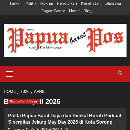
Skip
Terkini
Politik
Hukrim
Pendidikan
Kesehatan
Olahraga
to
Ragam Berita
Home
Blog
content
Primary
Menu
HOME
2026
APRIL
Bulan:
April 2026
Papua Barat Daya
Polda Papua Barat Daya dan Serikat Buruh Perkuat
Sinergitas Jelang May Day 2026 di Kota Sorong
monang
Kamis, 30 April 2026
0