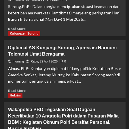
Sorong,PbP– Dalam rangka menciptakan situasi keamanan dan
ketertiban masyarakat (Kamtibmas) menjelang peringatan Hari
Buruh Internasional (May Day) 1 Mei 2026,...
Read
Read More
more
Kabupaten Sorong
about
Polda
Diplomat AS Kunjungi Sorong, Apresiasi Harmoni
Papua
Toleransi Umat Beragama
Barat
Daya
monang
Rabu, 29 April 2026
0
dan
Aimas, PbP- Kunjungan diplomat bidang politik Kedutaan Besar
Serikat
Amerika Serikat, Jeremy Murray, ke Kabupaten Sorong menjadi
Buruh
momentum penting dalam memperkuat...
Perkuat
Sinergitas
Read
Read More
Jelang
more
Hukrim
May
about
Day
Diplomat
Wakapolda PBD Tegaskan Soal Dugaan
2026
AS
di
Keterlibatan 10 Anggota Polri dalam Pusaran Mafia
Kunjungi
Kota
BBM : Kegiatan Oknum Polri Bersifat Personal,
Sorong,
Sorong
Apresiasi
Bukan Institusi