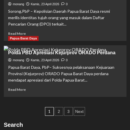
di
monang
Kamis, 23 April 2026
0
Pelabuhan
Sorong,PbP – Kepolisian Daerah Papua Barat Daya resmi
Sorong,
merilis identitas tujuh orang yang masuk dalam Daftar
Jaringan
Pencarian Orang (DPO) terkait...
Ganja
Lintas
Read
Read More
Negara
more
Papua Barat Daya
Dibongkar
about
Polda
Polda
Polda PBD Apresiasi Kejurprov ORADO Perdana
Papua
PBD
Barat
Buruh
monang
Kamis, 23 April 2026
0
Daya
Tujuh
Papua Barat Daya, PbP– Suksesnya pelaksanaan Kejuaraan
DPO
Provinsi (Kejurprov) ORADO Papua Barat Daya perdana
Penyerangan
mendapat apresiasi dari Polda Papua Barat...
Pos
Marinir
Read
Read More
di
more
Maybrat
about
Polda
Paginasi
PBD
1
2
3
Next
Apresiasi
pos
Kejurprov
Search
ORADO