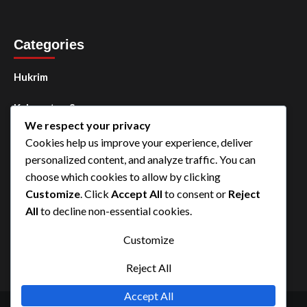
Categories
Hukrim
Kabupaten Sorong
We respect your privacy
Kota Sorong
Cookies help us improve your experience, deliver
personalized content, and analyze traffic. You can
Manokwari
choose which cookies to allow by clicking
Customize
. Click
Accept All
to consent or
Reject
Papua Barat Daya
All
to decline non-essential cookies.
Uncategorized
Customize
Reject All
Accept All