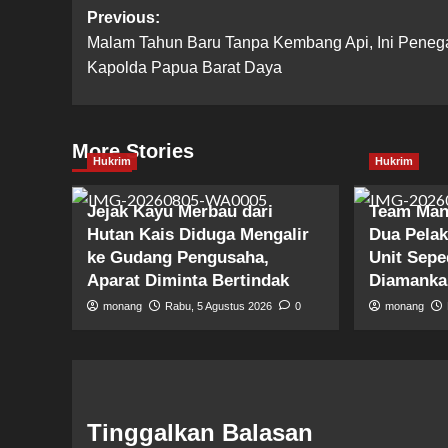
Post
Previous:
Malam Tahun Baru Tanpa Kembang Api, Ini Peneg
navigation
Kapolda Papua Barat Daya
More Stories
Hukrim
Hukrim
Jejak Kayu Merbau dari
Team Man
Hutan Kais Diduga Mengalir
Dua Pela
ke Gudang Pengusaha,
Unit Sepe
Aparat Diminta Bertindak
Diamanka
monang
Rabu, 5 Agustus 2026
0
monang
Tinggalkan Balasan