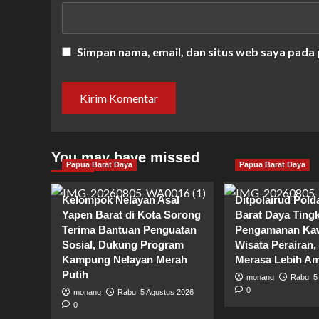
Simpan nama, email, dan situs web saya pada
You may have missed
Papua Barat Daya
Papua Barat Daya
Kelompok Nelayan Asal
Ditpolairud Pol
Yapen Barat di Kota Sorong
Barat Daya Ting
Terima Bantuan Penguatan
Pengamanan Ka
Sosial, Dukung Program
Wisata Perairan
Kampung Nelayan Merah
Merasa Lebih A
Putih
monang
Rabu, 5
0
monang
Rabu, 5 Agustus 2026
0