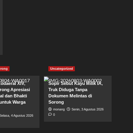
orong
Uncategorized
odaeral XIV,
Sopir Sebut Kayu Milik IA,
ong Apresiasi
Truk Diduga Tanpa
al dan Bhakti
Dokumen Melintas di
untuk Warga
Sorong
monang
Senin, 3 Agustus 2026
0
Selasa, 4 Agustus 2026