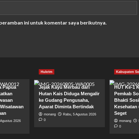
 peramban ini untuk komentar saya berikutnya.
Hukrim
Kabupaten S
da Papua
Jejak Kayu Merbau dari
HUT Ke-1 K
katkan
Hutan Kais Diduga Mengalir
Pemkab Sor
wasan
ke Gudang Pengusaha,
Bhakti Sosi
, Wisatawan
Aparat Diminta Bertindak
Kesehatan 
man
Seget
monang
Rabu, 5 Agustus 2026
0
 Agustus 2026
monang
0