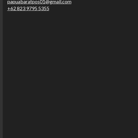
papuabaratpos01@gmail.com
+62 823 9795 5355