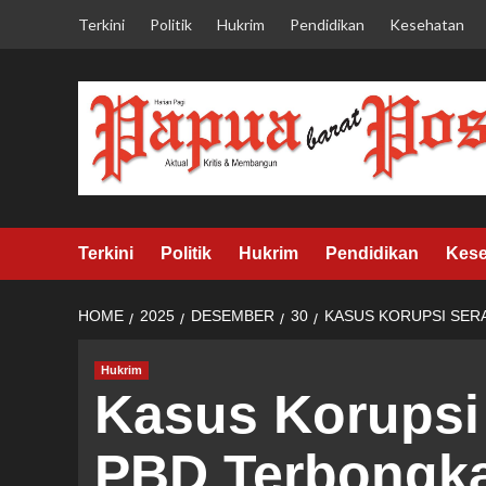
Skip
Terkini
Politik
Hukrim
Pendidikan
Kesehatan
to
content
Terkini
Politik
Hukrim
Pendidikan
Kese
HOME
2025
DESEMBER
30
KASUS KORUPSI SER
Hukrim
Kasus Korups
PBD Terbongka