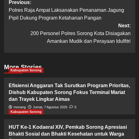
Post
Previous:
Polres Raja Ampat Laksanakan Penanaman Jagung
navigation
Pipil Dukung Program Ketahanan Pangan
Next:
200 Personel Polres Sorong Kota Disiagakan
Amankan Mudik dan Perayaan Idulfitri
More Stories
Kabupaten Sorong
Efisiensi Anggaran Tak Surutkan Program Prioritas,
Dishub Kabupaten Sorong Fokus Terminal Mariat
dan Trayek Lingkar Aimas
monang
Jumat, 7 Agustus 2026
0
Kabupaten Sorong
HUT Ke-1 Kodaeral XIV, Pemkab Sorong Apresiasi
Bhakti Sosial dan Bhakti Kesehatan untuk Warga