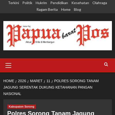
Skip
Terkini
Politik
Hukrim
Pendidikan
Kesehatan
Olahraga
to
Ragam Berita
Home
Blog
content
Primary
Menu
HOME
2026
MARET
11
POLRES SORONG TANAM
JAGUNG SERENTAK DUKUNG KETAHANAN PANGAN
NASIONAL
Kabupaten Sorong
Polres Sorong Tanam Jagung