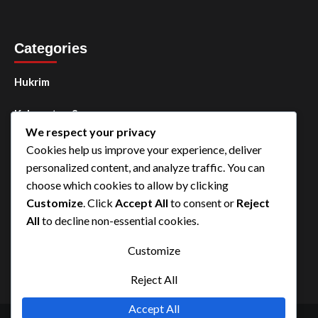
Categories
Hukrim
Kabupaten Sorong
We respect your privacy
Kota Sorong
Cookies help us improve your experience, deliver
personalized content, and analyze traffic. You can
Manokwari
choose which cookies to allow by clicking
Customize
. Click
Accept All
to consent or
Reject
Papua Barat Daya
All
to decline non-essential cookies.
Uncategorized
Customize
Reject All
Accept All