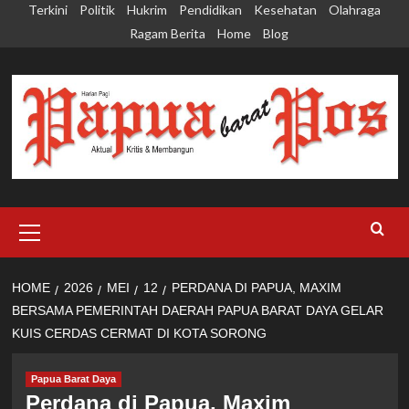
Skip
Terkini
Politik
Hukrim
Pendidikan
Kesehatan
Olahraga
to
Ragam Berita
Home
Blog
content
Primary
Menu
HOME
2026
MEI
12
PERDANA DI PAPUA, MAXIM
BERSAMA PEMERINTAH DAERAH PAPUA BARAT DAYA GELAR
KUIS CERDAS CERMAT DI KOTA SORONG
Papua Barat Daya
Perdana di Papua, Maxim