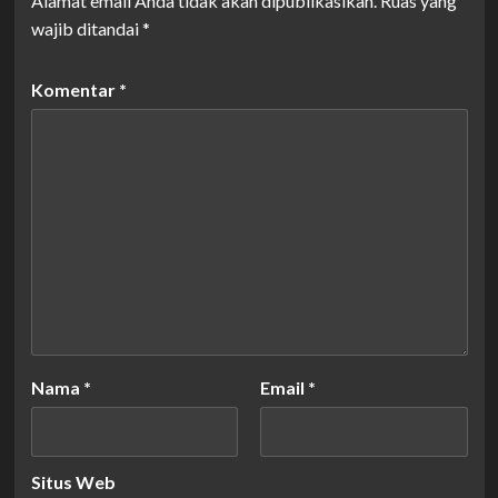
Alamat email Anda tidak akan dipublikasikan.
Ruas yang
wajib ditandai
*
Komentar
*
Nama
*
Email
*
Situs Web