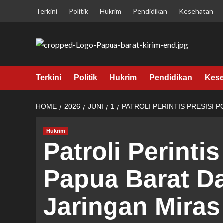
Skip
Terkini
Politik
Hukrim
Pendidikan
Kesehatan
to
content
Terkini
Politik
Hukrim
Pendidikan
Kese
HOME
2026
JUNI
1
PATROLI PERINTIS PRESISI 
Hukrim
Patroli Perinti
Papua Barat D
Jaringan Miras