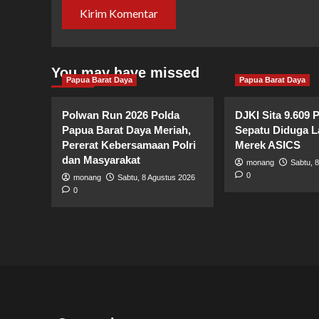
You may have missed
Papua Barat Daya
Papua Barat Daya
Polwan Run 2026 Polda
DJKI Sita 9.609 
Papua Barat Daya Meriah,
Sepatu Diduga L
Pererat Kebersamaan Polri
Merek ASICS
dan Masyarakat
monang
Sabtu, 
0
monang
Sabtu, 8 Agustus 2026
0