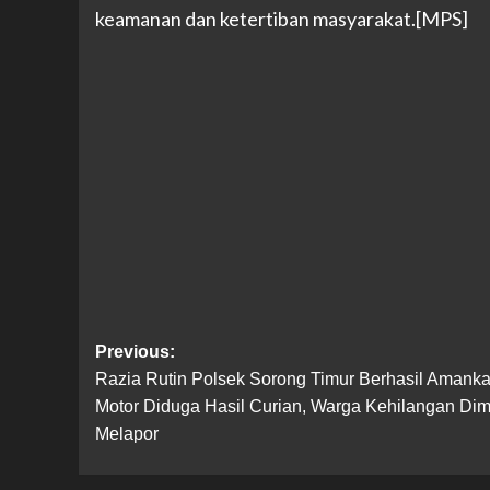
keamanan dan ketertiban masyarakat.[MPS]
Post
Previous:
Razia Rutin Polsek Sorong Timur Berhasil Amank
navigation
Motor Diduga Hasil Curian, Warga Kehilangan Dim
Melapor