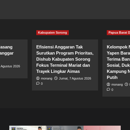
Kabupaten Sorong
Papua Barat 
Pasang
Efisiensi Anggaran Tak
Kelompok N
anggar
Surutkan Program Prioritas,
Yapen Bara
Dishub Kabupaten Sorong
Terima Ban
Fokus Terminal Mariat dan
Sosial, Du
8 Agustus 2026
Trayek Lingkar Aimas
Kampung N
Putih
monang
Jumat, 7 Agustus 2026
0
monang
0