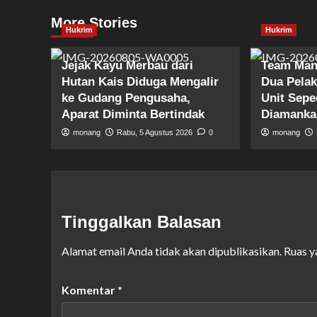
More Stories
Hukrim
Hukrim
Jejak Kayu Merbau dari
Team Man
Hutan Kais Diduga Mengalir
Dua Pela
ke Gudang Pengusaha,
Unit Sepe
Aparat Diminta Bertindak
Diamanka
monang
Rabu, 5 Agustus 2026
0
monang
Tinggalkan Balasan
Alamat email Anda tidak akan dipublikasikan.
Ruas y
Komentar
*