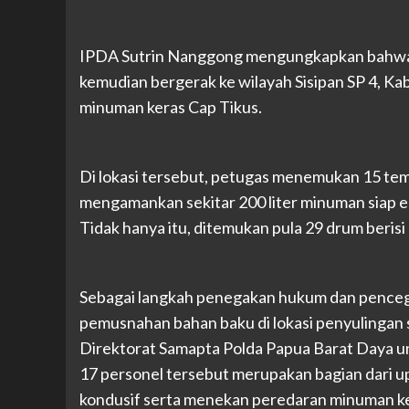
IPDA Sutrin Nanggong mengungkapkan bahwa pe
kemudian bergerak ke wilayah Sisipan SP 4, Ka
minuman keras Cap Tikus.
Di lokasi tersebut, petugas menemukan 15 tempa
mengamankan sekitar 200 liter minuman siap ed
Tidak hanya itu, ditemukan pula 29 drum beris
Sebagai langkah penegakan hukum dan pencega
pemusnahan bahan baku di lokasi penyulingan
Direktorat Samapta Polda Papua Barat Daya unt
17 personel tersebut merupakan bagian dari u
kondusif serta menekan peredaran minuman ke