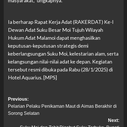
masyarakat,” ungkapnya.
Ia berharap Rapat Kerja Adat (RAKERDAT) Ke-I
Dewan Adat Suku Besar Moi Tujuh Wilayah
Hukum Adat Malamoi dapat menghasilkan
keputusan-keputusan strategis demi
keberlangsungan Suku Moi, kelestarian alam, serta
kelangsungan nilai-nilai adat ke depan. Kegiatan
tersebut resmi dibuka pada Rabu (28/1/2025) di
Hotel Aquarius. [MPS]
Post
Previous:
Pelarian Pelaku Penikaman Maut di Aimas Berakhir di
navigation
Sorong Selatan
Next: