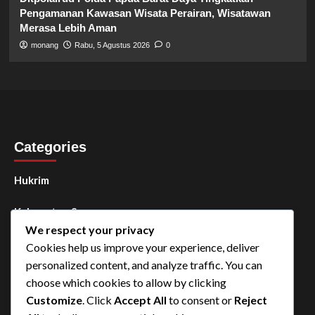
Pengamanan Kawasan Wisata Perairan, Wisatawan
Merasa Lebih Aman
monang
Rabu, 5 Agustus 2026
0
Categories
Hukrim
Kabupaten Sorong
We respect your privacy
Kota Sorong
Cookies help us improve your experience, deliver
personalized content, and analyze traffic. You can
Manokwari
choose which cookies to allow by clicking
Customize
. Click
Accept All
to consent or
Reject
Papua Barat Daya