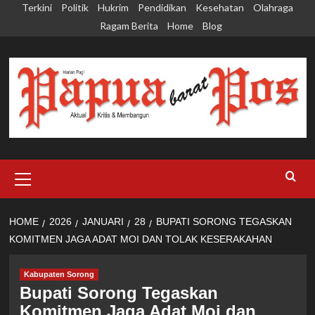
Skip
Terkini
Politik
Hukrim
Pendidikan
Kesehatan
Olahraga
to
Ragam Berita
Home
Blog
content
Primary
Menu
HOME
2026
JANUARI
28
BUPATI SORONG TEGASKAN
KOMITMEN JAGA ADAT MOI DAN TOLAK KESERAKAHAN
Kabupaten Sorong
Bupati Sorong Tegaskan
Komitmen Jaga Adat Moi dan