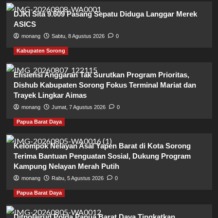
DJKI Sita 9.609 Pasang Sepatu Diduga Langgar Merek
ASICS
monang
Sabtu, 8 Agustus 2026
0
Kabupaten Sorong
Efisiensi Anggaran Tak Surutkan Program Prioritas,
Dishub Kabupaten Sorong Fokus Terminal Mariat dan
Trayek Lingkar Aimas
monang
Jumat, 7 Agustus 2026
0
Papua Barat Daya
Kelompok Nelayan Asal Yapen Barat di Kota Sorong
Terima Bantuan Penguatan Sosial, Dukung Program
Kampung Nelayan Merah Putih
monang
Rabu, 5 Agustus 2026
0
Papua Barat Daya
Ditpolairud Polda Papua Barat Daya Tingkatkan