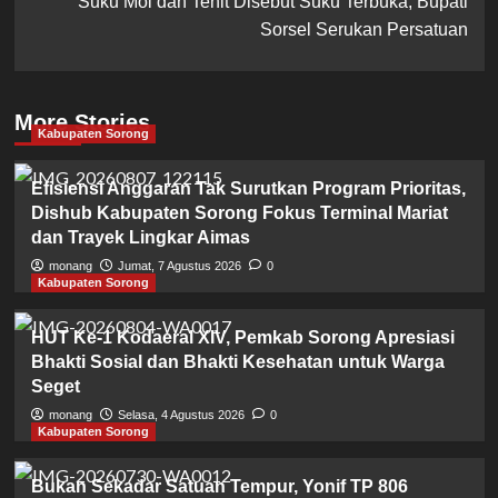
Suku Moi dan Tehit Disebut Suku Terbuka, Bupati
Sorsel Serukan Persatuan
More Stories
Kabupaten Sorong
Efisiensi Anggaran Tak Surutkan Program Prioritas,
Dishub Kabupaten Sorong Fokus Terminal Mariat
dan Trayek Lingkar Aimas
monang
Jumat, 7 Agustus 2026
0
Kabupaten Sorong
HUT Ke-1 Kodaeral XIV, Pemkab Sorong Apresiasi
Bhakti Sosial dan Bhakti Kesehatan untuk Warga
Seget
monang
Selasa, 4 Agustus 2026
0
Kabupaten Sorong
Bukan Sekadar Satuan Tempur, Yonif TP 806