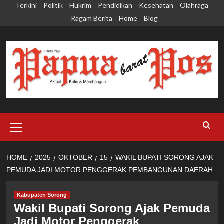
Skip
Terkini
Politik
Hukrim
Pendidikan
Kesehatan
Olahraga
to
Ragam Berita
Home
Blog
content
Primary
Menu
HOME
2025
OKTOBER
15
WAKIL BUPATI SORONG AJAK
PEMUDA JADI MOTOR PENGGERAK PEMBANGUNAN DAERAH
Kabupaten Sorong
Wakil Bupati Sorong Ajak Pemuda
Jadi Motor Penggerak