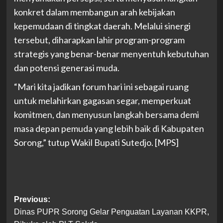
konkret dalam membangun arah kebijakan
kepemudaan di tingkat daerah. Melalui sinergi
tersebut, diharapkan lahir program-program
strategis yang benar-benar menyentuh kebutuhan
dan potensi generasi muda.
“Mari kita jadikan forum hari ini sebagai ruang
untuk melahirkan gagasan segar, memperkuat
komitmen, dan menyusun langkah bersama demi
masa depan pemuda yang lebih baik di Kabupaten
Sorong,” tutup Wakil Bupati Sutedjo. [MPS]
Post
Previous:
Dinas PUPR Sorong Gelar Penguatan Layanan KKPR,
navigation